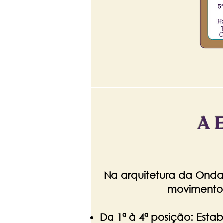
A 
Na arquitetura da Onda
movimentos
Da 1ª à 4ª posição: Esta