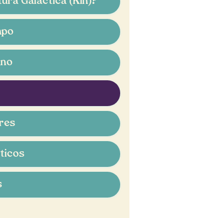
tura Galáctica (Kin)?
mpo
ino
ares
ticos
s