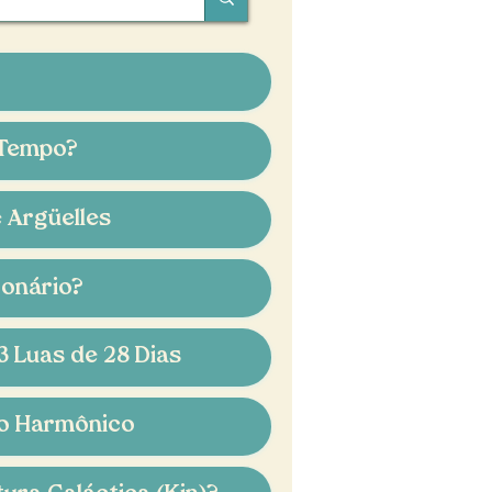
 Tempo?
é Argüelles
ronário?
3 Luas de 28 Dias
lo Harmônico