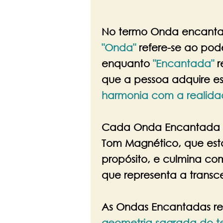
No termo Onda encant
"Onda"
refere-se ao pod
enquanto
"Encantada"
r
que a pessoa adquire e
harmonia com a realid
Cada Onda Encantada
Tom Magnético, que est
propósito, e culmina c
que representa a transc
As Ondas Encantadas re
geometria sagrada do 