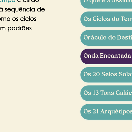
O que é a Assina
 à sequência de
mo os ciclos
Os Ciclos do Te
em padrões
Oráculo do Dest
Onda Encantada
Os 20 Selos Sol
Os 13 Tons Galác
Os 21 Arquétipo