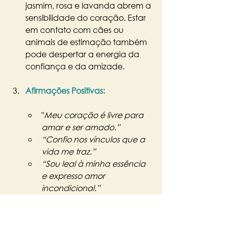
jasmim, rosa e lavanda abrem a 
sensibilidade do coração. Estar 
em contato com cães ou 
animais de estimação também 
pode despertar a energia da 
confiança e da amizade.
Afirmações Positivas:
"
Meu coração é livre para 
amar e ser amado.”
“Confio nos vínculos que a 
vida me traz.”
“Sou leal à minha essência 
e expresso amor 
incondicional.”
Alongamento e Yoga - 
Postura 
do Arco (Dhanurasana):
 De 