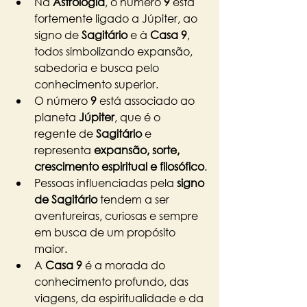
Na 
Astrologia
, o número 
9
 está 
fortemente ligado a Júpiter, ao 
signo de 
Sagitário
 e à 
Casa 9
, 
todos simbolizando expansão, 
sabedoria e busca pelo 
conhecimento superior.
O número 
9
 está associado ao 
planeta 
Júpiter
, que é o 
regente de 
Sagitário
 e 
representa 
expansão, sorte, 
crescimento espiritual e filosófico
.
Pessoas influenciadas pela 
signo 
de Sagitário
 tendem a ser 
aventureiras, curiosas e sempre 
em busca de um propósito 
maior.
A 
Casa 9
 é a morada do 
conhecimento profundo, das 
viagens, da espiritualidade e da 