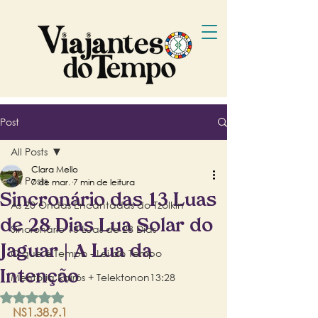
Post
All Posts
Clara Mello
All Posts
7 de mar.
7 min de leitura
Sincronário das 13 Luas
As 20 Ondas Encantadas do Tzolkin
de 28 Dias Lua Solar do
Sincronário 13 Luas de 28 Dias
Jaguar | A Lua da
O que é Tempo - Lei do Tempo
Intenção
Mentoria Kairós + Telektonon13:28
Avaliado com NaN de 5 estrelas.
NS1.38.9.1