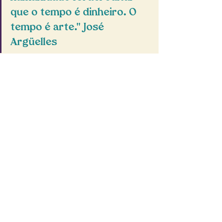
que o tempo é dinheiro. O 
tempo é arte." José 
Argüelles
A jornada para entender e 
transcender o tempo artificial é um 
convite para re-descobrirmos nossa 
essência e para vivermos de forma 
mais plena e autêntica. 
No email seguinte, exploraremos 
soluções e práticas que podem nos 
ajudar a realinhar nossas vidas com 
o tempo natural, proporcionando 
uma existência mais harmoniosa e 
significativa.