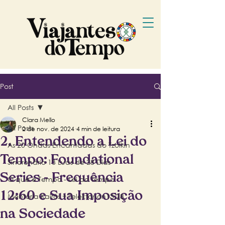
Post
All Posts
Clara Mello
All Posts
2 de nov. de 2024
4 min de leitura
2. Entendendo a Lei do
As 20 Ondas Encantadas do Tzolkin
Tempo: Foundational
Sincronário 13 Luas de 28 Dias
Series - Frequência
O que é Tempo - Lei do Tempo
12:60 e Sua Imposição
Mentoria Kairós + Telektonon13:28
na Sociedade