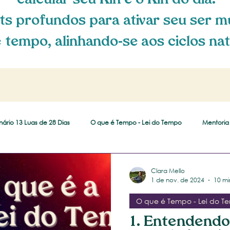
calcular seu Kin e o Kin do dia.
ts profundos para ativar seu ser m
 tempo, alinhando-se aos ciclos nat
nário 13 Luas de 28 Dias
O que é Tempo - Lei do Tempo
Mentoria 
Clara Mello
1 de nov. de 2024
10 mi
O que é Tempo - Lei do T
1. Entendendo