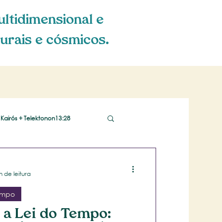
ultidimensional e
urais e cósmicos.
Kairós + Telektonon13:28
n de leitura
empo
 a Lei do Tempo: