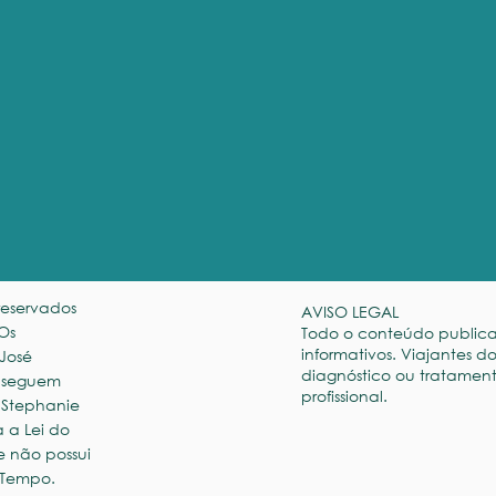
reservados
AVISO LEGAL
 Os
Todo o conteúdo publicad
informativos. Viajantes
 José
diagnóstico ou tratament
 e seguem
profissional.
 Stephanie
 a Lei do
e não possui
 Tempo.