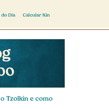
 do Dia
Calcular Kin
og
po
 o Tzolkin e como